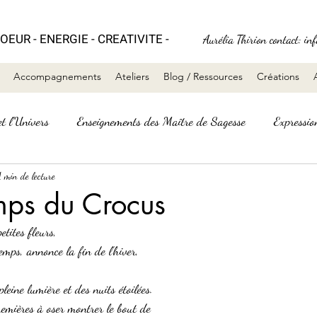
OE
UR - ENERGIE - CRE
ATIVITE -
Au
rélia Thirion contact:
in
Accompagnements
Ateliers
Blog / Ressources
Créations
t l'Univers
Enseignements des Maître de Sagesse
Expression
orés & Mémo d'Or
1 min de lecture
Energie
Spiritualité
Transformatio
mps du Crocus
etites fleurs,
emps, annonce la fin de l’hiver,
leine lumière et des nuits étoilées.
remières à oser montrer le bout de