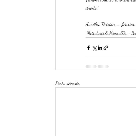
droits."
Aurélia Thirion – févrie
Mots dorés & Mémo d'Or
Poé
Posts récents