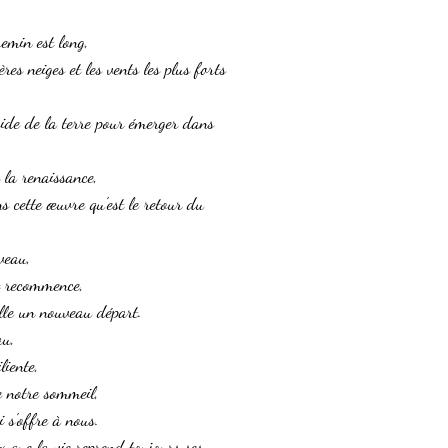
hemin est long,
ères neiges et les vents les plus forts
roide de la terre pour émerger dans
 la renaissance,
 cette œuvre qu'est le retour du
veau,
t recommence,
lle un nouveau départ.
au,
liente,
e notre sommeil,
i s'offre à nous.
ux que la vie reprend toujours ses