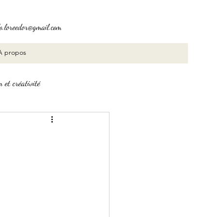
fo.loreedor@gmail.com
A propos
 et créativité
n, transmutation
Poésie