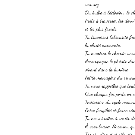
son nez.
Du bulbe à l'éclosion, le c
Prête à traverser les derni
et les plus froids.
Tu traverses l'obscurité f
la clarté naissante.
Tu montres le chemin vers
Accompagne le phénix dans
vivant dans la lumière.
Petite messagère du renou
Tu nous rappelles que tou
Que chaque fin porte en e
Initiatrice du cycle nouve
Entre fragilité et force rési
Tu nous invites à sortir d
À oser braver l'inconnu qu
Témoin discret et silencie