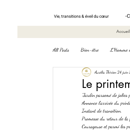
-
C
Vie, transitions & éveil du
cœur
Accueil
All Posts
Bien-être
L'Homme e
Le message des cartes
Aurélia Thirion
Mots d
24 juin
Le printe
"Jardin parsemé de jolies p
Annonce l’arrivée du print
Instant de transition,
Promesse du retour de la p
Courageuse et parmi les p