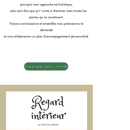
pourquoi mon
approche e
st holistique,
cela veut dire
que je t' invite à
cheminer avec
toutes les
parties qui te constituent.
Faisons connaissance et ensemble nous préciserons ta
demande
et nous élaborerons un plan d'accompagnement personnalis
é.
C'est par ici: La carte