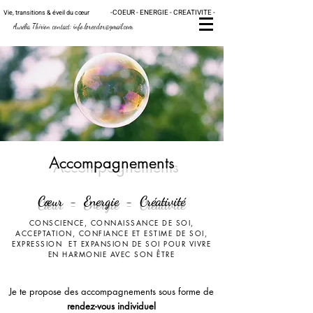
-
C
OE
UR - ENERGIE - CRE
ATIVITE -
Vie, transitions & éveil du
cœur
Au
rélia Thirion contact:
info.loreedor@gmail.com
Accompagnements
Cœu
r
- Energie -
Créativité
CONSCIENCE, CONNAISSANCE DE SOI,
ACCEPTATION, CONFIANCE ET ESTIME DE SOI,
EXPRESSION
ET EXPANSION DE SOI POUR VIVRE
EN HARMONIE AVEC SON ÊTRE
Je te propose des accompagnements sous forme de
rendez-vous individuel