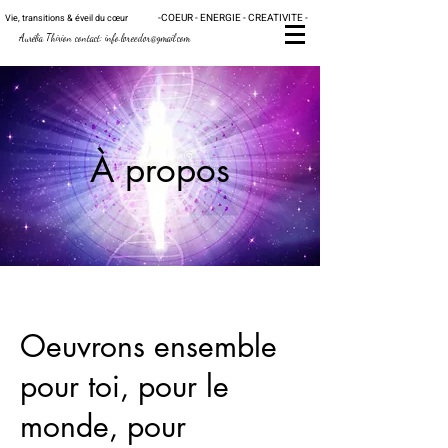
-
C
OE
UR - ENERGIE - CRE
ATIVITE -
Vie, transitions & éveil du
cœur
Au
rélia Thirion contact:
info.loreedor@gmail.com
À propos
Oeuvrons ensemble
pour toi, pour le
monde, pour