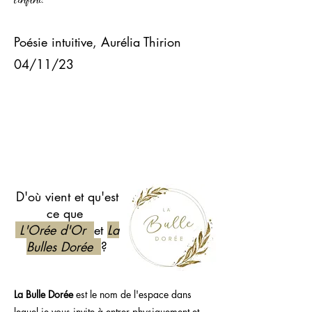
Poésie intuitive, Aurélia Thirion
04/11/23
D'où
vient et
qu'est
ce que
L'Orée d'Or
et
La
Bulles Dorée
?
La Bulle Dorée
est le nom de l'espace dans
lequel je vous invite à entrer physiquement et