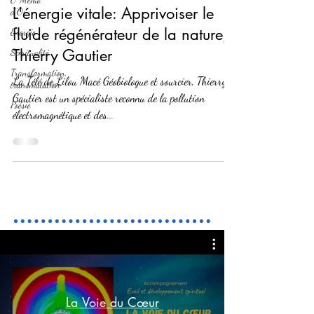
L'énergie vitale: Apprivoiser le
d'Or
fluide régénérateur de la nature,
Energie
Thierry Gautier
Spiritualité
Transformation,
La Télé de Lilou Macé Géobiologue et sourcier, Thierry
transmutation
Gautier est un spécialiste reconnu de la pollution
Poésie
électromagnétique et des...
La Voie du Cœur