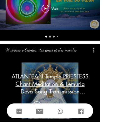
Voir
Musiques vibrantes, des âmes et des mondes
ATLANTEAN Temple PRIESTESS
Chant Meditation & Lemuria
Deva Song Transmission
(Goddess Frequency)
Lire la vidéo