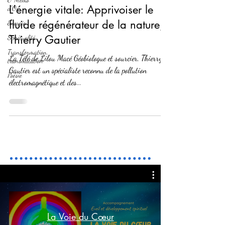
L'énergie vitale: Apprivoiser le
d'Or
fluide régénérateur de la nature,
Energie
Thierry Gautier
Spiritualité
Transformation,
La Télé de Lilou Macé Géobiologue et sourcier, Thierry
transmutation
Gautier est un spécialiste reconnu de la pollution
Poésie
électromagnétique et des...
La Voie du Cœur