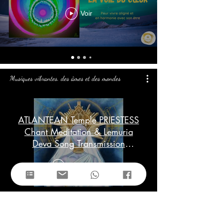
Voir
Musiques vibrantes, des âmes et des mondes
ATLANTEAN Temple PRIESTESS
Chant Meditation & Lemuria
Deva Song Transmission
(Goddess Frequency)
Lire la vidéo