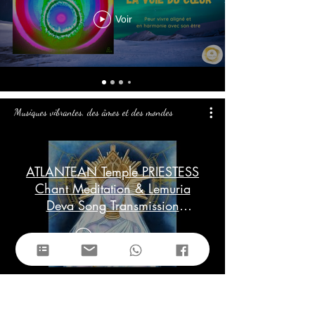
Voir
Musiques vibrantes, des âmes et des mondes
ATLANTEAN Temple PRIESTESS
Chant Meditation & Lemuria
Deva Song Transmission
(Goddess Frequency)
Lire la vidéo