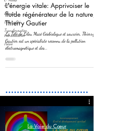
L'énergie vitale: Apprivoiser le
d'Or
fluide régénérateur de la nature,
Energie
Thierry Gautier
Spiritualité
Transformation,
La Télé de Lilou Macé Géobiologue et sourcier, Thierry
transmutation
Gautier est un spécialiste reconnu de la pollution
Poésie
électromagnétique et des...
La Voie du Cœur