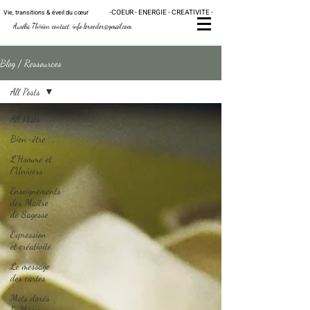
-
C
OE
UR - ENERGIE - CRE
ATIVITE -
Vie, transitions & éveil du
cœur
Au
rélia Thirion contact:
info.loreedor@gmail.com
Blog / Ressources
All Posts
All Posts
Bien-être
L'Homme et
l'Univers
Enseignements
des Maître
de Sagesse
Expression
et créativité
Le message
des cartes
Mots dorés
& Mémo