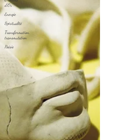
d'Or
Energie
Spiritualité
Transformation,
transmutation
Poésie