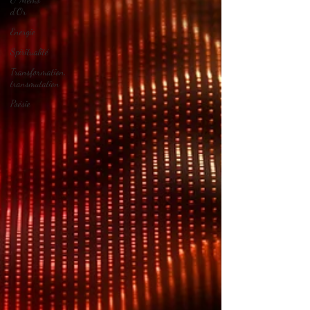
d'Or
Energie
Spiritualité
Transformation,
transmutation
Poésie