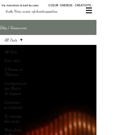
-
C
OE
UR - ENERGIE - CRE
ATIVITE -
Vie, transitions & éveil du
cœur
Au
rélia Thirion contact:
info.loreedor@gmail.com
Blog / Ressources
All Posts
All Posts
Bien-être
L'Homme et
l'Univers
Enseignements
des Maître
de Sagesse
Expression
et créativité
Le message
des cartes
Mots dorés
& Mémo