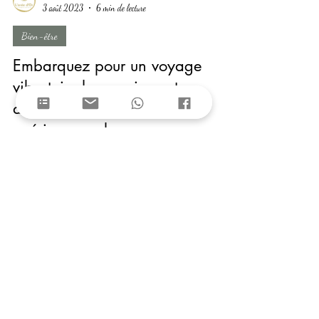
Aurélia Thirion
3 août 2023
6 min de lecture
Bien-être
Embarquez pour un voyage
vibratoire harmonieux et
découvrez les possibilités de
guérison par le son.
Que vous cherchiez à soulager le stress, les maux
physiques ou simplement à rétablir l'équilibre dans votre
vie.