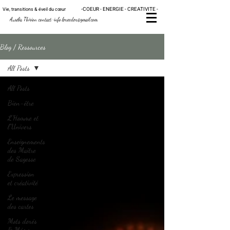
-
C
OE
UR - ENERGIE - CRE
ATIVITE -
Vie, transitions & éveil du
cœur
Au
rélia Thirion contact:
info.loreedor@gmail.com
Blog / Ressources
All Posts
All Posts
Bien-être
L'Homme et
l'Univers
Enseignements
des Maître
de Sagesse
Expression
et créativité
Le message
des cartes
Mots dorés
& Mémo