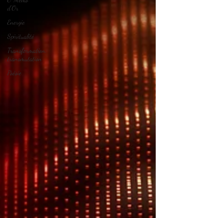
d'Or
Energie
Spiritualité
Transformation,
transmutation
Poésie