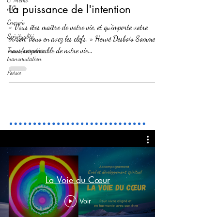
La puissance de l'intention
d'Or
Energie
« Vous êtes maître de votre vie, et qu’importe votre
Spiritualité
prison, vous en avez les clefs. » Hervé Desbois Sommes-
nous responsable de notre vie...
Transformation,
transmutation
Poésie
La Voie du Cœur
Voir