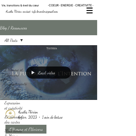
-
C
OE
UR - ENERGIE - CRE
ATIVITE -
Vie, transitions & éveil du
cœur
Au
rélia Thirion contact:
info.loreedor@gmail.com
Blog / Ressources
All Posts
All Posts
Bien-être
L'Homme et
Load video
l'Univers
Enseignements
des Maître
de Sagesse
Expression
et créativité
Aurélia Thirion
Le message
6 févr. 2023
1 min de lecture
des cartes
L'Homme et l'Univers
Mots dorés
& Mémo