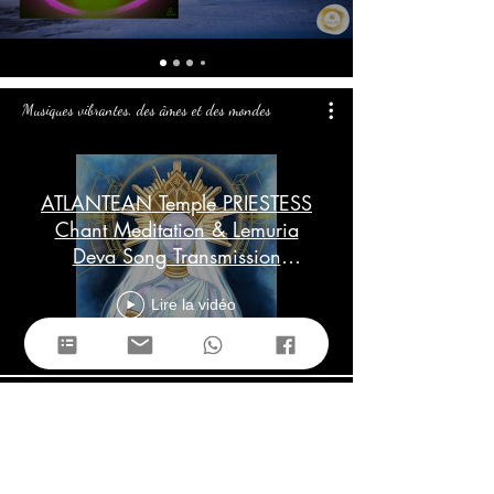
Musiques vibrantes, des âmes et des mondes
ATLANTEAN Temple PRIESTESS
Chant Meditation & Lemuria
Deva Song Transmission
(Goddess Frequency)
Lire la vidéo
Chant des Étoiles Mères
(Grimoire Atlante)