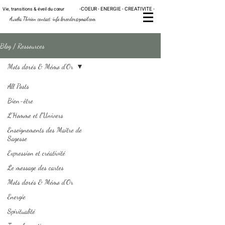
-
C
OE
UR - ENERGIE - CRE
ATIVITE -
Vie, transitions & éveil du
cœur
Au
rélia Thirion contact:
info.loreedor@gmail.com
Blog / Ressources
Mots dorés & Mémo d'Or
All Posts
Bien-être
L'Homme et l'Univers
Enseignements des Maître de
Sagesse
Expression et créativité
Le message des cartes
Mots dorés & Mémo d'Or
Energie
Spiritualité