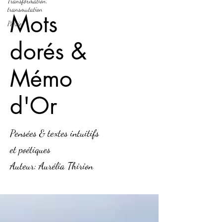
Transformation,
transmutation
Mots
Poésie
dorés &
Mémo
d'Or
Pensées & textes intuitifs
et poétiques
Auteur: Aurélia Thirion